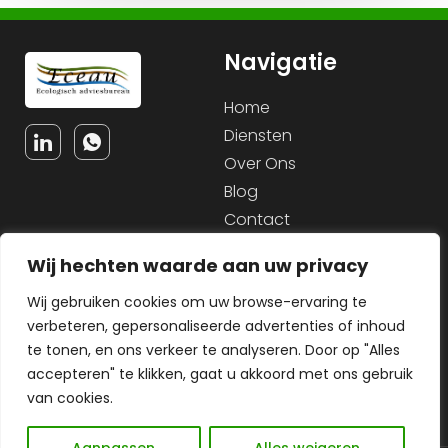
Navigatie
Home
Diensten
Over Ons
Blog
Contact
Wij hechten waarde aan uw privacy
Service
Informatie
Wij gebruiken cookies om uw browse-ervaring te
Contact
KVK: 72378441
verbeteren, gepersonaliseerde advertenties of inhoud
BTW nr: NL002247326B94
Sitemap
te tonen, en ons verkeer te analyseren. Door op "Alles
IBAN: NL30 RABO 0332 1484
Cookiebeleid
accepteren" te klikken, gaat u akkoord met ons gebruik
67
van cookies.