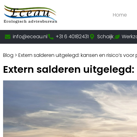
Home
info@eceau.nl
+31 6 40182431
Schaijk
Werkz
Blog
>
Extern salderen uitgelegd: kansen en risico’s voor
Extern salderen uitgelegd: