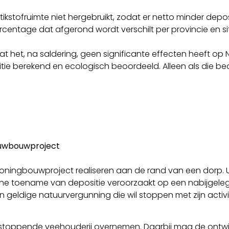
tofruimte niet hergebruikt, zodat er netto minder deposi
centage dat afgerond wordt verschilt per provincie en sit
 het, na saldering, geen significante effecten heeft op
tie berekend en ecologisch beoordeeld. Alleen als die beoo
euwbouwproject
woningbouwproject realiseren aan de rand van een dorp. U
 kleine toename van depositie veroorzaakt op een nabijgel
n geldige natuurvergunning die wil stoppen met zijn activi
 stoppende veehouderij overnemen. Daarbij mag de ontwikk