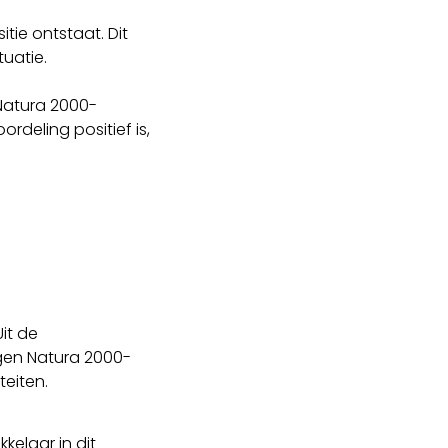
tie ontstaat. Dit
uatie.
 Natura 2000-
rdeling positief is,
it de
egen Natura 2000-
teiten.
elaar in dit