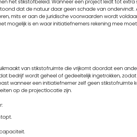
en het stikstofbeleid. Wanneer een project leidt tot extra 
nd dat de natuur daar geen schade van ondervindt. Als 
eren, mits er aan de juridische voorwaarden wordt voldaan
het mogelijk is en waar initiatiefnemers rekening mee mo
ikmaakt van stikstofruimte die vrijkomt doordat een ander
 dat bedrijf wordt geheel of gedeeltelijk ingetrokken, zoda
ast wanneer een initiatiefnemer zelf geen stikstofruimte 
ten op de projectlocatie zijn.
r:
topt.
capaciteit.