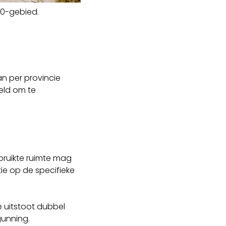
00-gebied.
an per provincie
oeld om te
ebruikte ruimte mag
tie op de specifieke
 uitstoot dubbel
gunning.