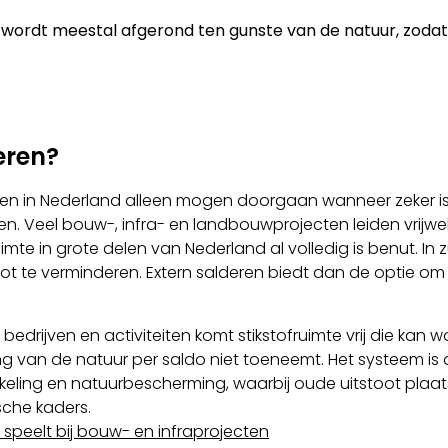
 wordt meestal afgerond ten gunste van de natuur, zodat 
eren?
en in Nederland alleen mogen doorgaan wanneer zeker is 
Veel bouw-, infra- en landbouwprojecten leiden vrijwel o
uimte in grote delen van Nederland al volledig is benut. In zu
oot te verminderen. Extern salderen biedt dan de optie 
drijven en activiteiten komt stikstofruimte vrij die kan 
sting van de natuur per saldo niet toeneemt. Het systeem 
keling en natuurbescherming, waarbij oude uitstoot plaa
ische kaders.
 speelt bij bouw- en infraprojecten